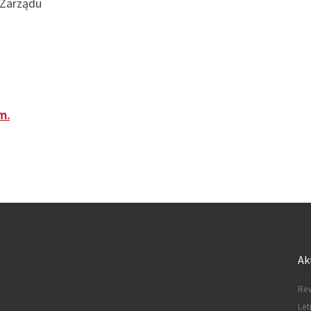
 Zarządu
m.
Ak
Rew
Let