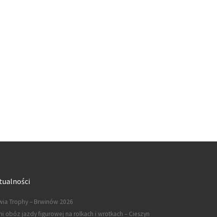
tualności
ia Trophy – Brwinów 2026
ni obóz jazdy figurowej na rolkach i wrotkach – Cieszyn