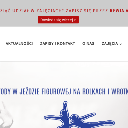
ZIĄĆ UDZIAŁ W ZAJĘCIACH? ZAPISZ SIĘ PRZEZ
REWIA 
Dowiedz się więcej >
AKTUALNOŚCI
ZAPISY I KONTAKT
O NAS
ZAJĘCIA