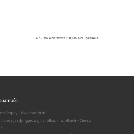
MKS Rewia Warszawa | Piękno. Siła. Dynamika.
tualności
ia Trophy – Brwinów 2026
ni obóz jazdy figurowej na rolkach i wrotkach – Cieszyn
26