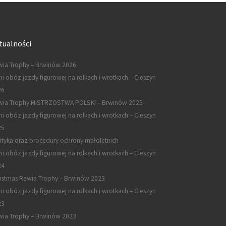
tualności
ia Trophy – Brwinów 2026
ni obóz jazdy figurowej na rolkach i wrotkach – Cieszyn
26
wia Trophy MISTRZOSTWA POLSKI – Brwinów 2025
ni obóz jazdy figurowej na rolkach i wrotkach – Cieszyn
25
ityka oraz procedury ochrony małoletnich
ni obóz jazdy figurowej na rolkach i wrotkach – Cieszyn
24
istmas Rewia Trophy – Brwinów 2023
ni obóz jazdy figurowej na rolkach i wrotkach – Cieszyn
23
ia Trophy – Brwinów 2023