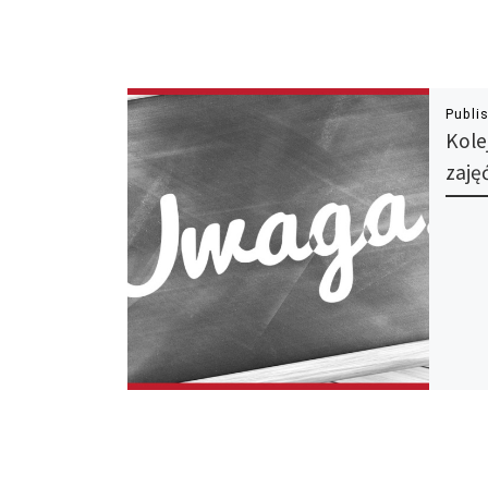
Publi
Kole
zaję