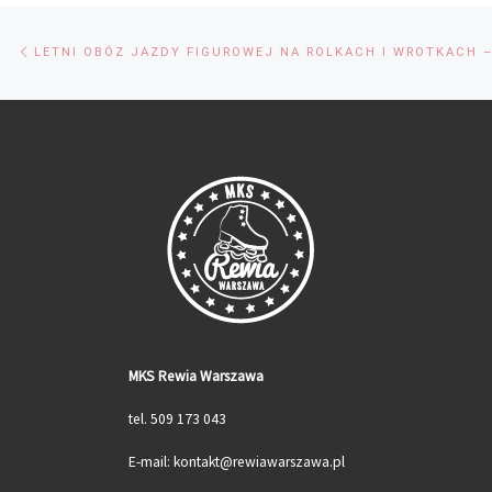
Przeglądanie
Previous
post
Wpisów
MKS Rewia Warszawa
tel. 509 173 043
E-mail: kontakt@rewiawarszawa.pl