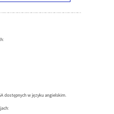
………………………………………………
h:
A dostępnych w języku angielskim.
jach: