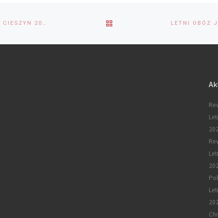
BACK
LETNI OBÓZ JAZDY FIGUROWEJ NA ROLKACH I WROTKACH – CIESZYN 2025
TO
POST
Ak
LIST
Rew
Let
20
Re
Let
20
Pol
Let
20
Chr