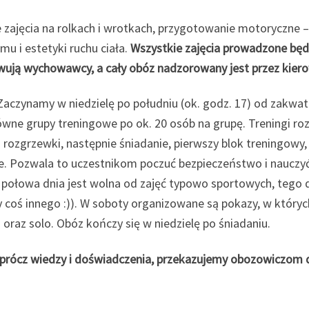
 zajęcia na rolkach i wrotkach, przygotowanie motoryczne
mu i estetyki ruchu ciała.
Wszystkie zajęcia prowadzone będ
awują wychowawcy, a cały obóz nadzorowany jest przez kiero
aczynamy w niedzielę po południu (ok. godz. 17) od zakwat
łówne grupy treningowe po ok. 20 osób na grupę. Treningi roz
rozgrzewki, następnie śniadanie, pierwszy blok treningowy, 
jące. Pozwala to uczestnikom poczuć bezpieczeństwo i naucz
połowa dnia jest wolna od zajęć typowo sportowych, tego 
my coś innego :)). W soboty organizowane są pokazy, w który
raz solo. Obóz kończy się w niedzielę po śniadaniu.
cz wiedzy i doświadczenia, przekazujemy obozowiczom dobr