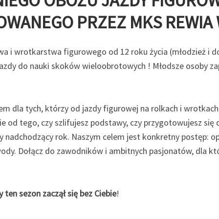
TNIEGO OBOZU JAZDY FIGUROW
OWANEGO PRZEZ MKS REWIA
a i wrotkarstwa figurowego od 12 roku życia (młodzież i d
azdy do nauki skoków wieloobrotowych ! Młodsze osoby za
m dla tych, którzy od jazdy figurowej na rolkach i wrotkac
e od tego, czy szlifujesz podstawy, czy przygotowujesz się 
cały nadchodzący rok. Naszym celem jest konkretny postęp: 
dy. Dołącz do zawodników i ambitnych pasjonatów, dla któ
y ten sezon zaczął się bez Ciebie
!