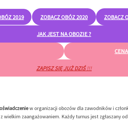
OBÓZ 2019
ZOBACZ OBÓZ 2020
ZOBACZ O
JAK JEST NA OBOZIE ?
CENA
ZAPISZ SIĘ JUŻ DZIŚ
!!!
oświadczenie
w organizacji obozów dla zawodników i człon
 z wielkim zaangażowaniem. Każdy turnus jest zgłaszany o