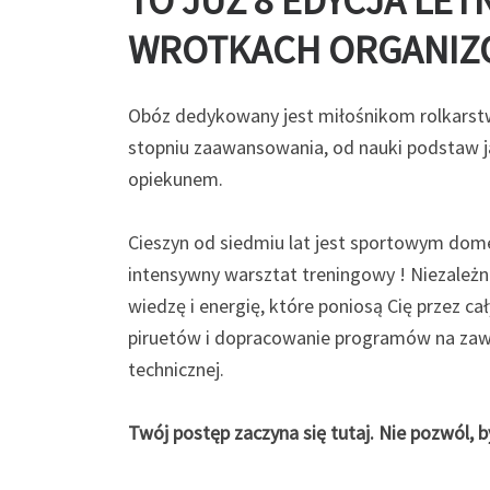
TO JUŻ 8 EDYCJA LE
WROTKACH ORGANIZ
Obóz dedykowany jest miłośnikom rolkarstw
stopniu zaawansowania, od nauki podstaw j
opiekunem.
Cieszyn od siedmiu lat jest sportowym dome
intensywny warsztat treningowy ! Niezależni
wiedzę i energię, które poniosą Cię przez 
piruetów i dopracowanie programów na zawo
technicznej.
Twój postęp zaczyna się tutaj. Nie pozwól, b