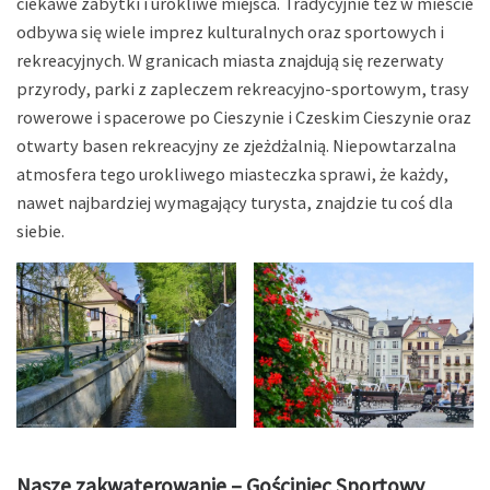
ciekawe zabytki i urokliwe miejsca. Tradycyjnie też w mieście
odbywa się wiele imprez kulturalnych oraz sportowych i
rekreacyjnych. W granicach miasta znajdują się rezerwaty
przyrody, parki z zapleczem rekreacyjno-sportowym, trasy
rowerowe i spacerowe po Cieszynie i Czeskim Cieszynie oraz
otwarty basen rekreacyjny ze zjeżdżalnią. Niepowtarzalna
atmosfera tego urokliwego miasteczka sprawi, że każdy,
nawet najbardziej wymagający turysta, znajdzie tu coś dla
siebie.
Nasze zakwaterowanie – Gościniec Sportowy