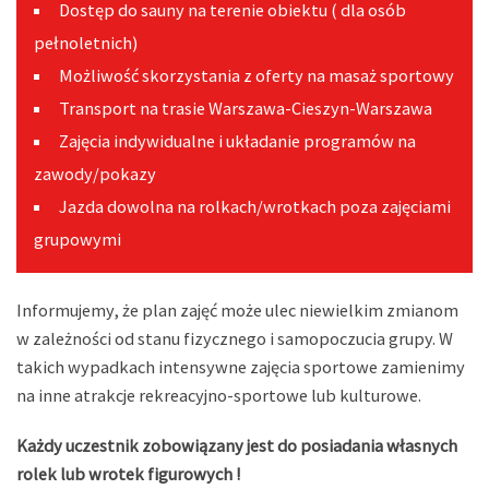
Dostęp do sauny na terenie obiektu ( dla osób
pełnoletnich)
Możliwość skorzystania z oferty na masaż sportowy
Transport na trasie Warszawa-Cieszyn-Warszawa
Zajęcia indywidualne i układanie programów na
zawody/pokazy
Jazda dowolna na rolkach/wrotkach poza zajęciami
grupowymi
Informujemy, że plan zajęć może ulec niewielkim zmianom
w zależności od stanu fizycznego i samopoczucia grupy. W
takich wypadkach intensywne zajęcia sportowe zamienimy
na inne atrakcje rekreacyjno-sportowe lub kulturowe.
Każdy uczestnik zobowiązany jest do posiadania własnych
rolek lub wrotek figurowych !