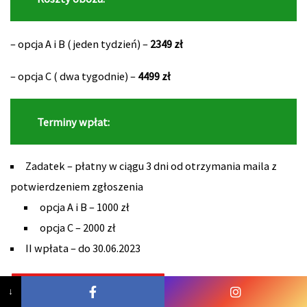
– opcja A i B ( jeden tydzień) –
2349 zł
– opcja C ( dwa tygodnie) –
4499 zł
Terminy wpłat:
Zadatek – płatny w ciągu 3 dni od otrzymania maila z
potwierdzeniem zgłoszenia
opcja A i B – 1000 zł
opcja C – 2000 zł
II wpłata – do 30.06.2023
ZAPISZ SIĘ JUŻ TERAZ
↓