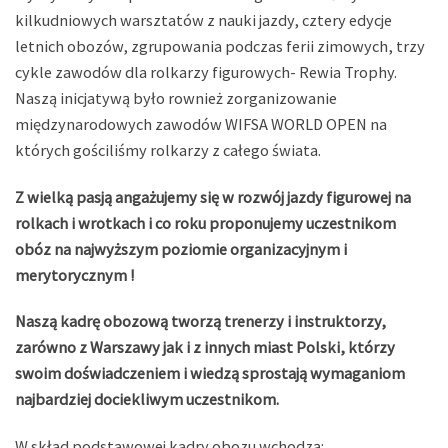
kilkudniowych warsztatów z nauki jazdy, cztery edycje
letnich obozów, zgrupowania podczas ferii zimowych, trzy
cykle zawodów dla rolkarzy figurowych- Rewia Trophy.
Naszą inicjatywą było rownież zorganizowanie
międzynarodowych zawodów WIFSA WORLD OPEN
na
których gościliśmy rolkarzy z całego świata.
Z wielką pasją angażujemy się w rozwój jazdy figurowej na
rolkach i wrotkach i co roku proponujemy uczestnikom
obóz na najwyższym poziomie organizacyjnym i
merytorycznym !
Naszą kadrę obozową
tworzą trenerzy i instruktorzy,
zarówno z Warszawy jak i z innych miast Polski, którzy
swoim doświadczeniem i wiedzą sprostają wymaganiom
najbardziej dociekliwym uczestnikom.
W skład podstawowej kadry obozu wchodzą: