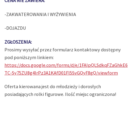
CENA NIE ZAWIERA:
-ZAKWATEROWANIA I WYŻYWIENIA
-DOJAZDU
ZGŁOSZENIA:
Prosimy wysyłać przez formularz kontaktowy dostępny
pod poniższym linkiem:
https://docs.google.com/forms/d/e/1FAIpQLSdkqFZaGhkE6
TC-Sy75ZU8g4IrPz3A1KAfD01Fl5SvGQyF8gQ/viewform
Oferta kierowana jest do młodzieży i dorosłych
posiadających rolki figurowe. Ilość miejsc ograniczona!