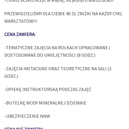
-Chcesz uczestniczyć w więcej, niż jednych warsztatach
PRZEWIDZIELIŚMY DLA CIEBIE 40 ZŁ ZNIŻKI NA KAŻDY CYKL
WARSZTATÓW!!!
CENA ZAWIERA:
-TEMATYCZNE ZAJĘCIA NA ROLKACH OPRACOWANE I
DOSTOSOWANE DO UMIEJĘTNOŚCI (8 GODZ.)
-ZAJĘCIA IMITACYJNE ORAZ TEORETYCZNE NA SALI (2
GODZ.)
-OPIEKĘ INSTRUKTORSKĄ PODCZAS ZAJĘĆ
-BUTELKĘ WODY MINERALNEJ DZIENNIE
-UBEZPIECZENIE NNW