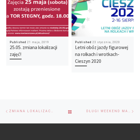
Published
21 maja, 2019
Published
23 stycznia, 2020
25.05. zmiana lokalizacji
Letni obóz jazdy figurowej
zajęć!
na rolkach i wrotkach-
Cieszyn 2020
Przeglądanie
Previous
Ne
BACK
ZMIANA LOKALIZACJI ZAJĘĆ 13.04 I 15.04
DŁUGI WEEKEND MAJOWY NA REWII
Wpisów
post
po
TO
POST