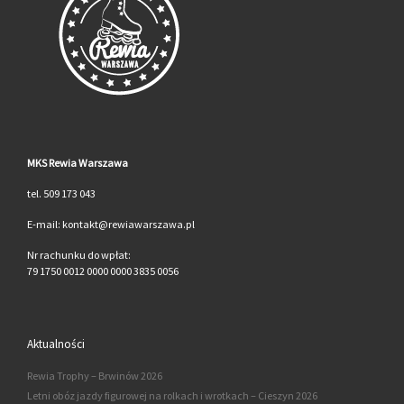
MKS Rewia Warszawa
tel. 509 173 043
E-mail: kontakt@rewiawarszawa.pl
Nr rachunku do wpłat:
79 1750 0012 0000 0000 3835 0056
Aktualności
Rewia Trophy – Brwinów 2026
Letni obóz jazdy figurowej na rolkach i wrotkach – Cieszyn 2026