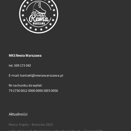
MKS Rewia Warszawa
tel. 509 173 043
E-mail: kontakt@rewiawarszawa.pl
Nr rachunku do wpłat:
79 1750 0012 0000 0000 3835 0056
Aktualności
Rewia Trophy – Brwinów 2026
Letni obóz jazdy figurowej na rolkach i wrotkach – Cieszyn 2026