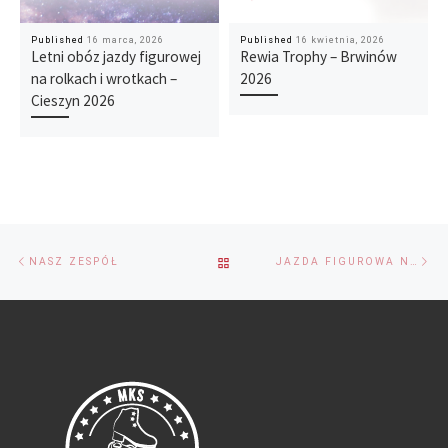
Published
16 marca, 2026
Published
16 kwietnia, 2026
Letni obóz jazdy figurowej
Rewia Trophy – Brwinów
na rolkach i wrotkach –
2026
Cieszyn 2026
Przeglądanie
Previous
Ne
BACK
NASZ ZESPÓŁ
JAZDA FIGUROWA NA ROLKACH I WROTKACH
Wpisów
post
po
TO
POST
LIST