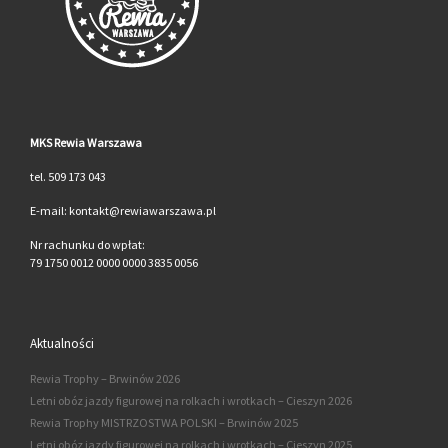
MKS Rewia Warszawa
tel. 509 173 043
E-mail: kontakt@rewiawarszawa.pl
Nr rachunku do wpłat:
79 1750 0012 0000 0000 3835 0056
Aktualności
Rewia Trophy – Brwinów 2026
Letni obóz jazdy figurowej na rolkach i wrotkach – Cieszyn 2026
Rewia Trophy MISTRZOSTWA POLSKI – Brwinów 2025
Letni obóz jazdy figurowej na rolkach i wrotkach – Cieszyn 2025