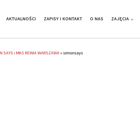
AKTUALNOŚCI
ZAPISY I KONTAKT
O NAS
ZAJĘCIA
ON SAYS i MKS REWIA WARSZAWA
»
simonsays