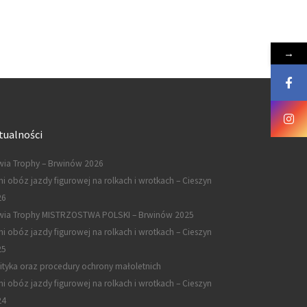
→
tualności
ia Trophy – Brwinów 2026
ni obóz jazdy figurowej na rolkach i wrotkach – Cieszyn
26
wia Trophy MISTRZOSTWA POLSKI – Brwinów 2025
ni obóz jazdy figurowej na rolkach i wrotkach – Cieszyn
25
ityka oraz procedury ochrony małoletnich
ni obóz jazdy figurowej na rolkach i wrotkach – Cieszyn
24