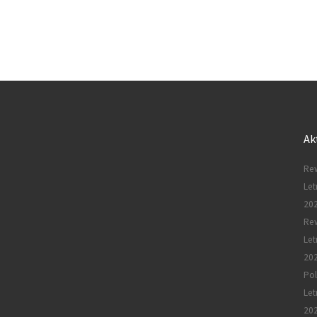
Ak
Rew
Let
20
Re
Let
20
Pol
Let
20