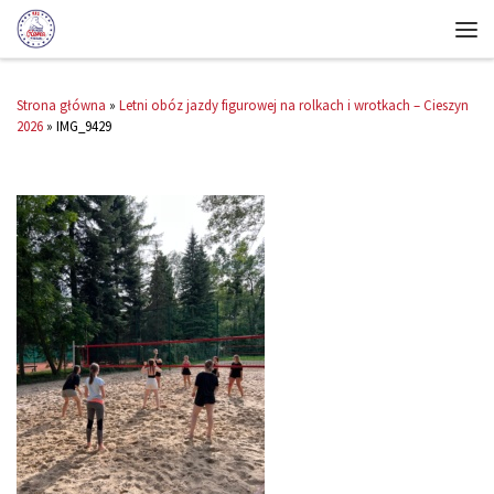
Strona główna
»
Letni obóz jazdy figurowej na rolkach i wrotkach – Cieszyn
2026
»
IMG_9429