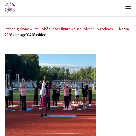
Strona główna
»
Letni obóz jazdy figurowej na rolkach i wrotkach – Cieszyn
2026
»
image00408-edited