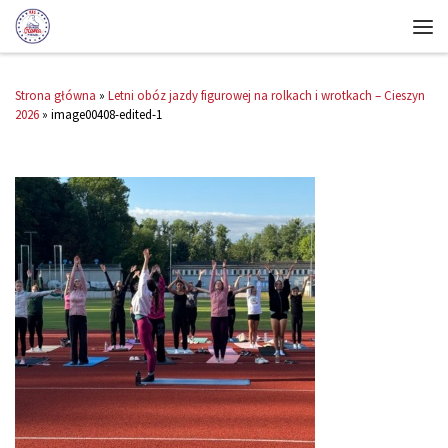
Strona główna
»
Letni obóz jazdy figurowej na rolkach i wrotkach – Cieszyn
2026
»
image00408-edited-1