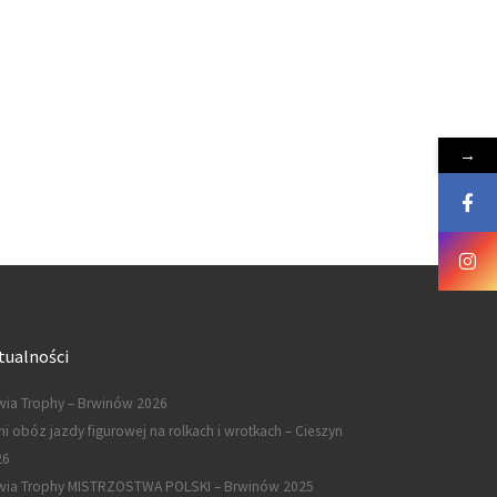
→
tualności
ia Trophy – Brwinów 2026
ni obóz jazdy figurowej na rolkach i wrotkach – Cieszyn
26
wia Trophy MISTRZOSTWA POLSKI – Brwinów 2025