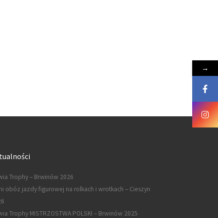
→
tualności
ia Trophy – Brwinów 2026
ni obóz jazdy figurowej na rolkach i wrotkach – Cieszyn
26
wia Trophy MISTRZOSTWA POLSKI – Brwinów 2025