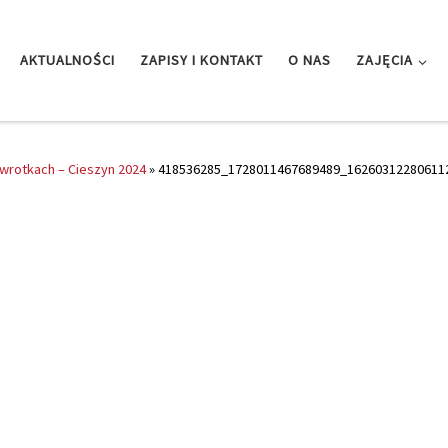
AKTUALNOŚCI
ZAPISY I KONTAKT
O NAS
ZAJĘCIA
i wrotkach – Cieszyn 2024
»
418536285_1728011467689489_16260312280611