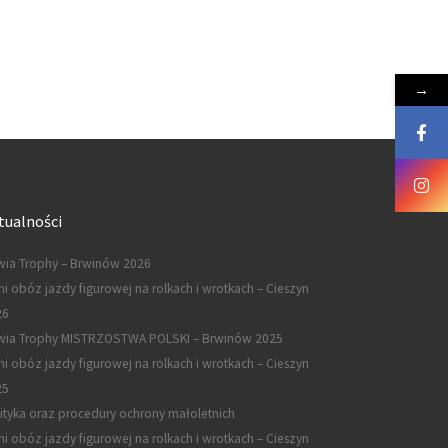
→
tualności
ia Trophy – Brwinów 2026
ni obóz jazdy figurowej na rolkach i wrotkach – Cieszyn
26
wia Trophy MISTRZOSTWA POLSKI – Brwinów 2025
ni obóz jazdy figurowej na rolkach i wrotkach – Cieszyn
25
ityka oraz procedury ochrony małoletnich
ni obóz jazdy figurowej na rolkach i wrotkach – Cieszyn