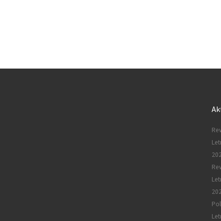
Ak
Rew
Let
20
Re
Let
20
Pol
Let