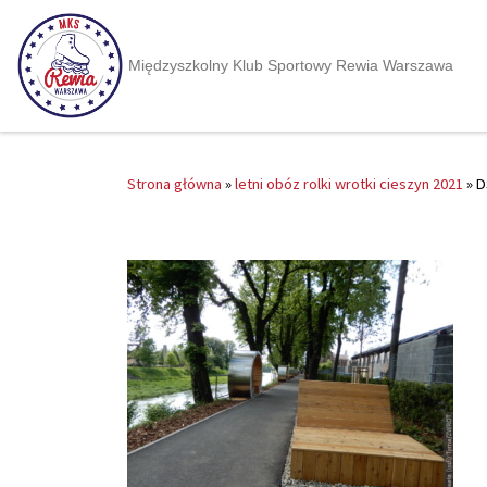
Międzyszkolny Klub Sportowy Rewia Warszawa
Strona główna
»
letni obóz rolki wrotki cieszyn 2021
»
D