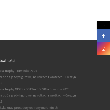
→
tualności
ia Trophy – Brwinów 2026
ni obóz jazdy figurowej na rolkach i wrotkach – Cieszyn
26
wia Trophy MISTRZOSTWA POLSKI – Brwinów 2025
ni obóz jazdy figurowej na rolkach i wrotkach – Cieszyn
25
ityka oraz procedury ochrony małoletnich