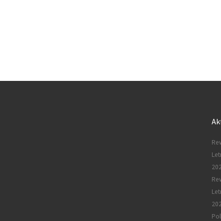
Ak
Rew
Let
20
Re
Let
20
Pol