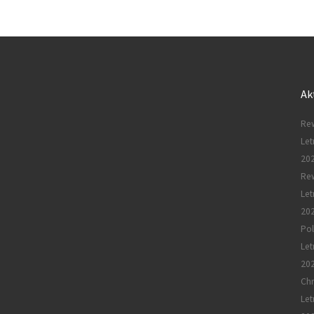
Ak
Rew
Let
20
Re
Let
20
Pol
Let
20
Chr
Let