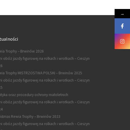
→
tualności
ia Trophy – Brwinów 2026
ni obóz jazdy figurowej na rolkach i wrotkach – Cieszyn
26
wia Trophy MISTRZOSTWA POLSKI – Brwinów 2025
ni obóz jazdy figurowej na rolkach i wrotkach – Cieszyn
25
ityka oraz procedury ochrony małoletnich
ni obóz jazdy figurowej na rolkach i wrotkach – Cieszyn
24
istmas Rewia Trophy – Brwinów 2023
ni obóz jazdy figurowej na rolkach i wrotkach – Cieszyn