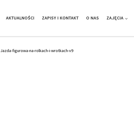
AKTUALNOŚCI
ZAPISY I KONTAKT
O NAS
ZAJĘCIA
»
Jazda-figurowa-na-rolkach-i-wrotkach-v9