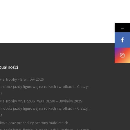
→
tualności
ia Trophy – Brwinów 2026
ni obóz jazdy figurowej na rolkach i wrotkach – Cieszyn
26
wia Trophy MISTRZOSTWA POLSKI – Brwinów 2025
ni obóz jazdy figurowej na rolkach i wrotkach – Cieszyn
25
ityka oraz procedury ochrony małoletnich