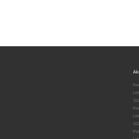
Ak
Rew
Let
20
Re
Let
20
Pol