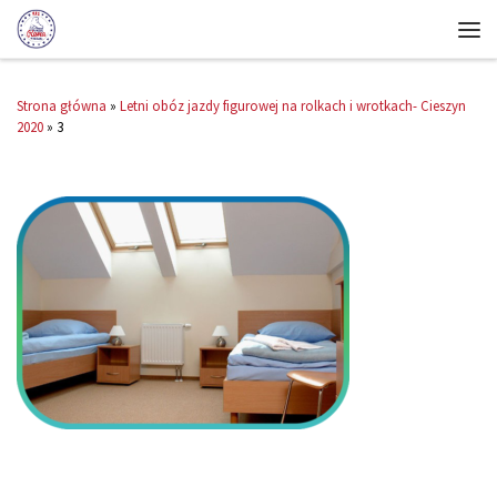
Strona główna
»
Letni obóz jazdy figurowej na rolkach i wrotkach- Cieszyn
2020
»
3