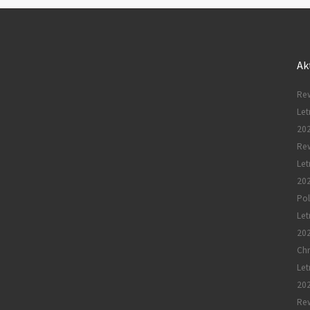
TO
POST
Ak
LIST
Rew
Let
20
Re
Let
20
Pol
Let
20
Chr
Let
20
Rew