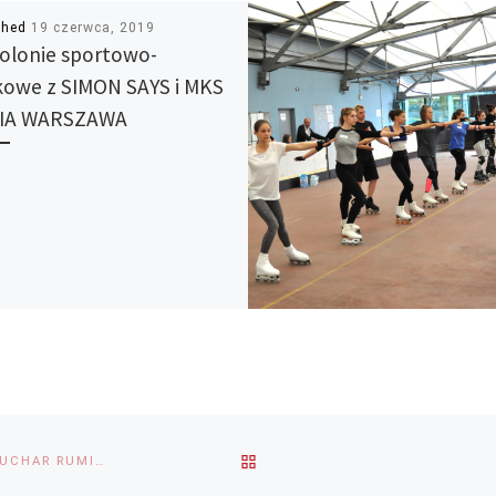
shed
19 czerwca, 2019
olonie sportowo-
kowe z SIMON SAYS i MKS
IA WARSZAWA
BACK
II OGÓLNOPOLSKIE ZAWODY ROLKARSTWA FIGUROWEGO O PUCHAR RUMI 2019