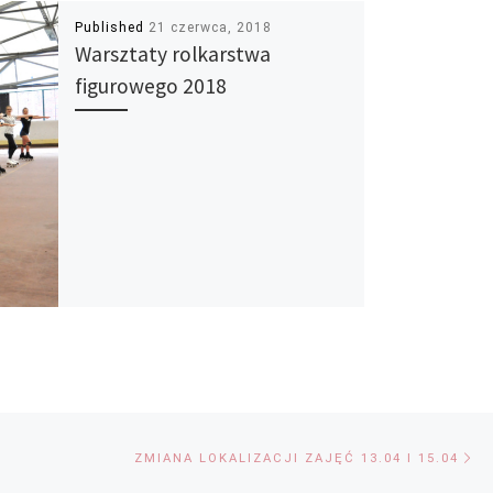
Published
21 czerwca, 2018
Warsztaty rolkarstwa
figurowego 2018
Ne
ZMIANA LOKALIZACJI ZAJĘĆ 13.04 I 15.04
po