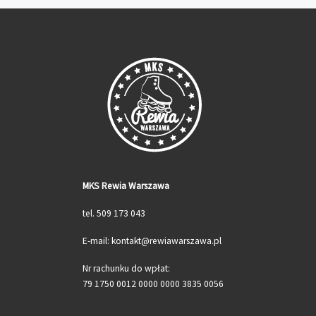
Wpisów
MKS Rewia Warszawa
tel. 509 173 043
E-mail: kontakt@rewiawarszawa.pl
Nr rachunku do wpłat:
79 1750 0012 0000 0000 3835 0056