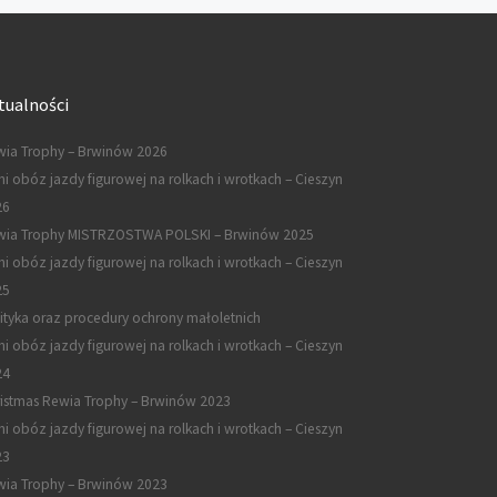
tualności
ia Trophy – Brwinów 2026
ni obóz jazdy figurowej na rolkach i wrotkach – Cieszyn
26
wia Trophy MISTRZOSTWA POLSKI – Brwinów 2025
ni obóz jazdy figurowej na rolkach i wrotkach – Cieszyn
25
ityka oraz procedury ochrony małoletnich
ni obóz jazdy figurowej na rolkach i wrotkach – Cieszyn
24
istmas Rewia Trophy – Brwinów 2023
ni obóz jazdy figurowej na rolkach i wrotkach – Cieszyn
23
ia Trophy – Brwinów 2023